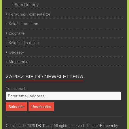
Sam Doherty
Poradniki i komentarze
Książki rodzinne
Biografie
Książki dla dzieci
Gadżety
Multimedia
ZAPISZ SIĘ DO NEWSLETTERA
Your email:
Copyright © 2026
DK Team
. All rights reserved. Theme:
Esteem
by