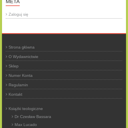
META
Zaloguj się
Strona główna
O Wydawnictwie
Sklep
Numer Konta
Regulamin
Kontakt
Książki teologiczne
Dr Czesław Bassara
Max Lucado