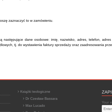
roszę zaznaczyć to w zamówieniu.
 następujące dane osobowe: imię, nazwisko, adres, telefon, adres
dlowych, tj. do wystawienia faktury sprzedaży oraz zaadresowania przes
Książki teologiczne
ZAP
Dr Czesław Bassara
Your e
Max Lucado