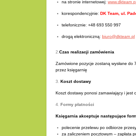
na stronie internetowej:
www.dkteam.p
korespondencyjnie:
DK Team, ul. Pad
telefonicznie: +48 693 550 997
drogą elektroniczną:
biuro@dkteam.pl
2.
Czas realizacji zamówienia
Zamówione pozycje zostaną wysłane do 7 d
przez księgarnię
3.
Koszt dostawy
Koszt dostawy ponosi zamawiający i jest on
4.
Formy płatności
Księgarnia akceptuje następujące form
polecenie przelewu po odbiorze przesy
za zaliczeniem pocztowym – zapłata pr