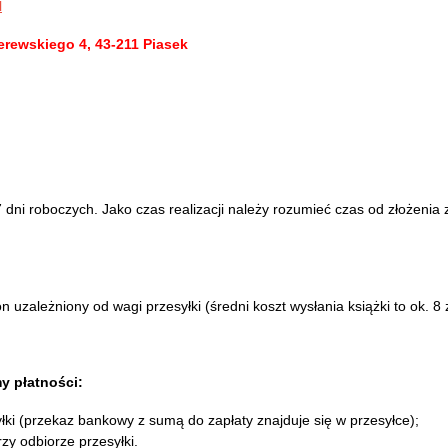
l
erewskiego 4, 43-211 Piasek
ni roboczych. Jako czas realizacji należy rozumieć czas od złożenia z
 uzależniony od wagi przesyłki (średni koszt wysłania książki to ok. 8 z
y płatności:
łki (przekaz bankowy z sumą do zapłaty znajduje się w przesyłce);
zy odbiorze przesyłki.