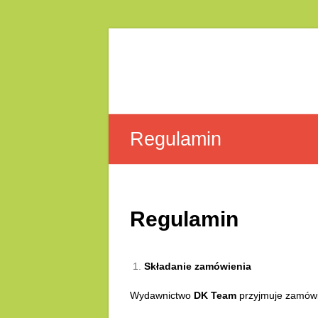
Skip
to
DK
content
Team
Regulamin
Regulamin
Składanie zamówienia
Wydawnictwo
DK Team
przyjmuje zamówi