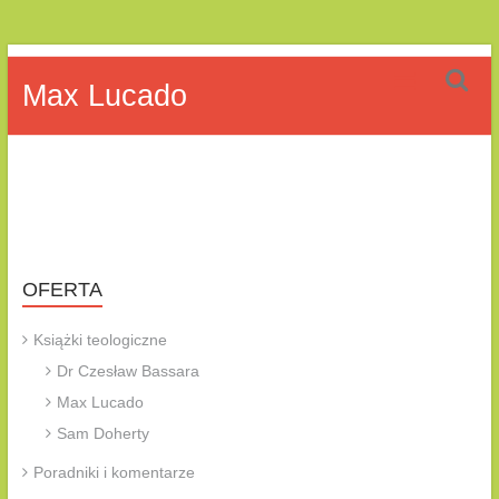
Skip
DK
to
Max Lucado
content
Team
OFERTA
Książki teologiczne
Dr Czesław Bassara
Max Lucado
Sam Doherty
Poradniki i komentarze