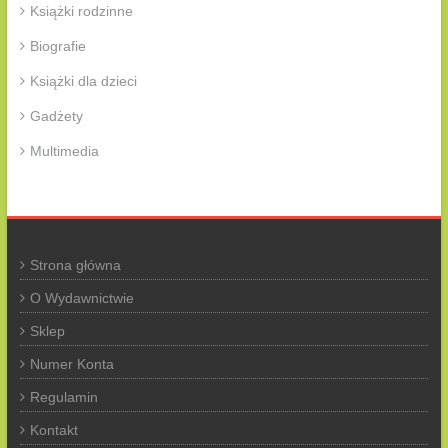
Książki rodzinne
Biografie
Książki dla dzieci
Gadżety
Multimedia
Strona główna
O Wydawnictwie
Sklep
Numer Konta
Regulamin
Kontakt