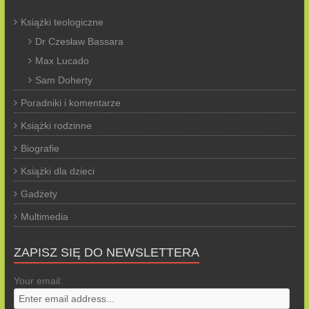
Książki teologiczne
Dr Czesław Bassara
Max Lucado
Sam Doherty
Poradniki i komentarze
Książki rodzinne
Biografie
Książki dla dzieci
Gadżety
Multimedia
ZAPISZ SIĘ DO NEWSLETTERA
Your email: