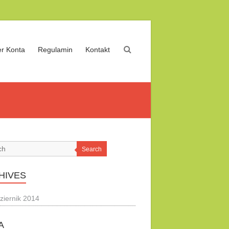
r Konta
Regulamin
Kontakt
Search
HIVES
ziernik 2014
A