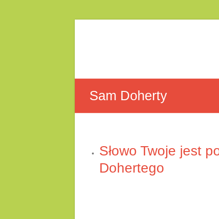
Skip
to
DK
content
Team
Sam Doherty
Słowo Twoje jest 
Dohertego