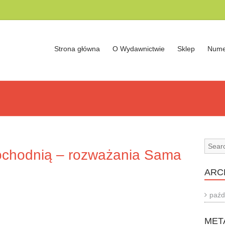
Strona główna
O Wydawnictwie
Sklep
Nume
pochodnią – rozważania Sama
ARC
paźd
MET