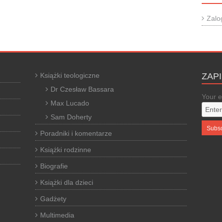
Zalo
Książki teologiczne
ZAP
Dr Czesław Bassara
Your e
Max Lucado
Sam Doherty
Poradniki i komentarze
Książki rodzinne
Biografie
Książki dla dzieci
Gadżety
Multimedia