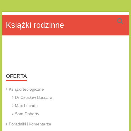
Skip
DK
to
Książki rodzinne
content
Team
OFERTA
Książki teologiczne
Dr Czesław Bassara
Max Lucado
Sam Doherty
Poradniki i komentarze