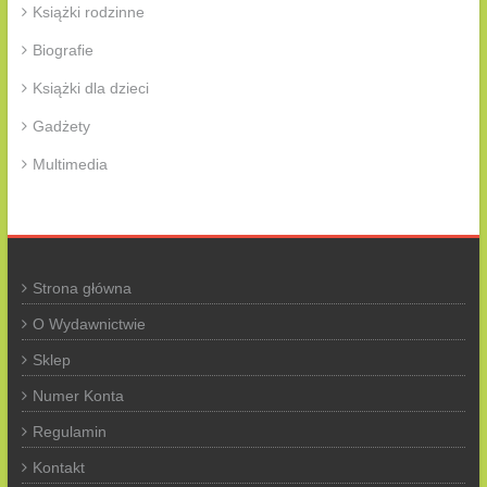
Książki rodzinne
Biografie
Książki dla dzieci
Gadżety
Multimedia
Strona główna
O Wydawnictwie
Sklep
Numer Konta
Regulamin
Kontakt