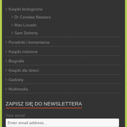
Książki teologiczne
Dr Czesław Bassara
Max Lucado
Sam Doherty
Poradniki i komentarze
Książki rodzinne
Biografie
Książki dla dzieci
Gadżety
Multimedia
ZAPISZ SIĘ DO NEWSLETTERA
Your email: